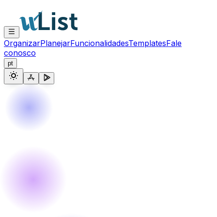
Organizar
Planejar
Funcionalidades
Templates
Fale
conosco
pt